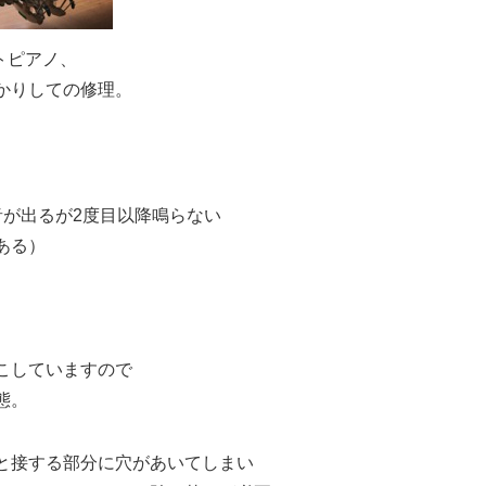
トピアノ、
お預かりしての修理。
音が出るが2度目以降鳴らない
ある）
こしていますので
態。
と接する部分に穴があいてしまい