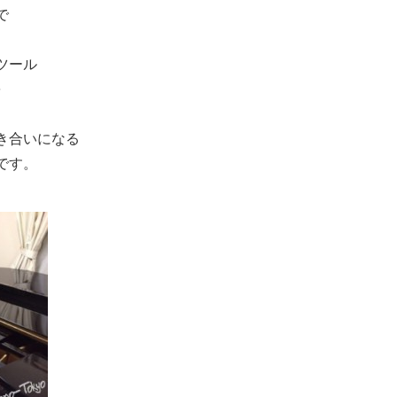
で
ツール
を
き合いになる
です。