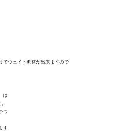
回すだけでウェイト調整が出来ますので
。
）は
と。
つつ
ます。