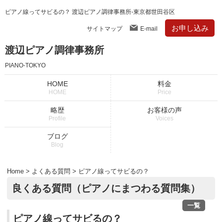
ピアノ線ってサビるの？ 渡辺ピアノ調律事務所-東京都世田谷区
お申し込み
サイトマップ
E-mail
渡辺ピアノ調律事務所
PIANO-TOKYO
HOME
料金
HOME
Price
略歴
お客様の声
Profile
Voices
ブログ
Blog
Home
>
よくある質問
>
ピアノ線ってサビるの？
良くある質問（ピアノにまつわる質問集）
一覧
ピアノ線ってサビるの？