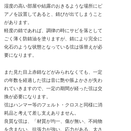
湿度の高い部屋や結露のおきるような場所にピ
アノを設置してあると、錆びが出てしまうこと
があります。
軽度の錆であれば、調律の時にサビを落として
ごく薄く防錆油を塗りますが、錆により完全に
化石のような状態となっている弦は張替えが必
要になります。
また見た目上赤錆などがみられなくても、一定
の年数を経過した弦は音に艶や脹よかさが失わ
れていきますので、一定の期間が経った弦は交
換が必要になります。
弦はハンマー等のフェルト・クロスと同様に消
耗品と考えて差し支えありません。
良質な弦は、「材質が均一、傷が無い、不純物
を含まない、抗張力が強い、応力がある、太さ